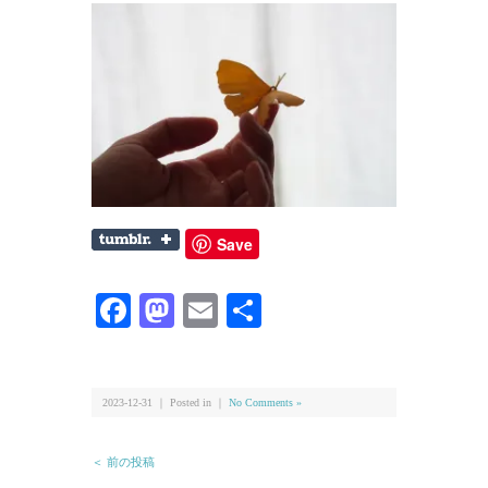
Save
Facebook
Mastodon
Email
共
有
2023-12-31 ｜ Posted in ｜
No Comments »
＜ 前の投稿