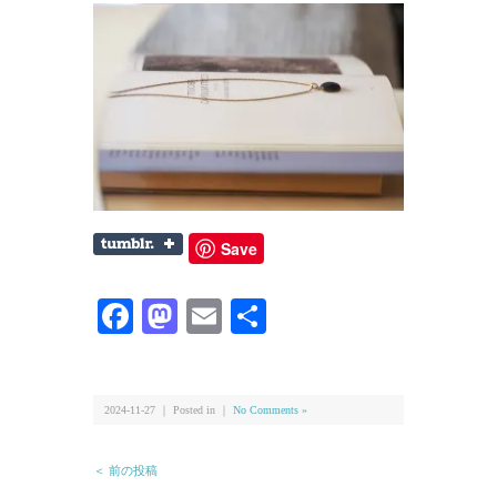
Save
Facebook
Mastodon
Email
共
有
2024-11-27 ｜ Posted in ｜
No Comments »
＜ 前の投稿