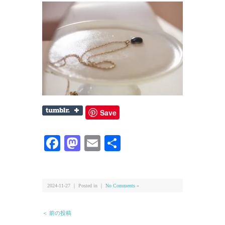
Save
Facebook
Mastodon
Email
共
有
2024-11-27 ｜ Posted in ｜
No Comments »
＜ 前の投稿