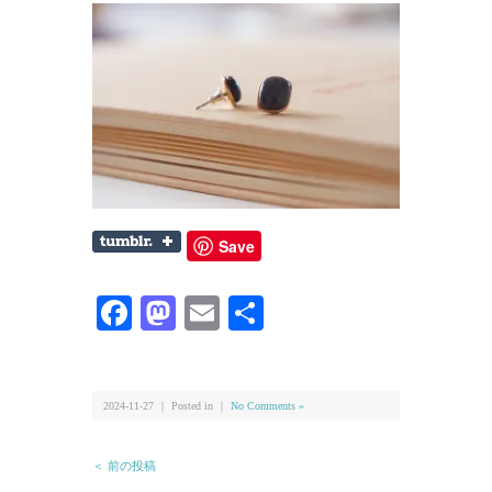
Save
Facebook
Mastodon
Email
共
有
2024-11-27 ｜ Posted in ｜
No Comments »
＜ 前の投稿