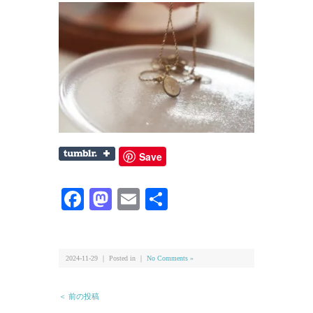
Save
Facebook
Mastodon
Email
共
有
2024-11-29 ｜ Posted in ｜
No Comments »
＜ 前の投稿