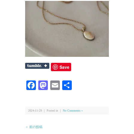
Save
Facebook
Mastodon
Email
共
有
2024-11-29 ｜ Posted in ｜
No Comments »
＜ 前の投稿