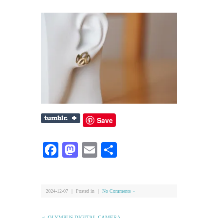
Save
Facebook
Mastodon
Email
共
有
2024-12-07 ｜ Posted in ｜
No Comments »
＜ OLYMPUS DIGITAL CAMERA