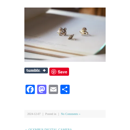
Save
Facebook
Mastodon
Email
共
有
2024-12-07 ｜ Posted in ｜
No Comments »
＜ OLYMPUS DIGITAL CAMERA