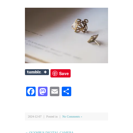
Save
Facebook
Mastodon
Email
共
有
2024-12-07 ｜ Posted in ｜
No Comments »
＜ OLYMPUS DIGITAL CAMERA