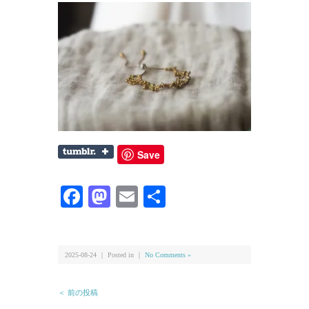
Save
Facebook
Mastodon
Email
共
有
2025-08-24 ｜ Posted in ｜
No Comments »
＜ 前の投稿