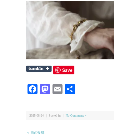
Save
Facebook
Mastodon
Email
共
有
2025-08-24 ｜ Posted in ｜
No Comments »
＜ 前の投稿