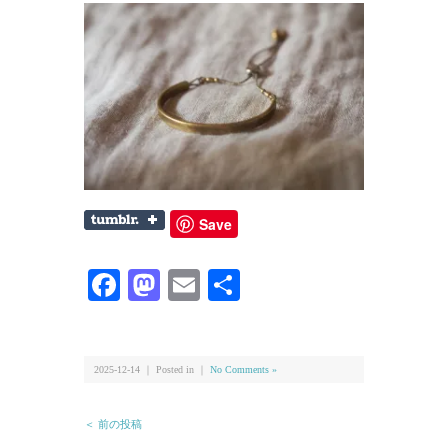
Save
Facebook
Mastodon
Email
共
有
2025-12-14 ｜ Posted in ｜
No Comments »
＜ 前の投稿