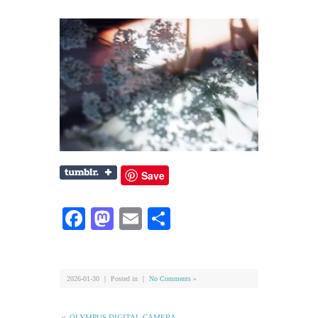
Save
Facebook
Mastodon
Email
共
有
2026-01-30 ｜ Posted in ｜
No Comments »
＜ OLYMPUS DIGITAL CAMERA