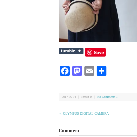
Save
Facebook
Mastodon
Email
共
有
2017-06-04 ｜ Posted in ｜
No Comments »
＜ OLYMPUS DIGITAL CAMERA
Comment