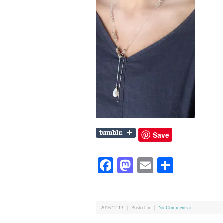
Save
Facebook
Mastodon
Email
共
有
2016-12-13 ｜ Posted in ｜
No Comments »