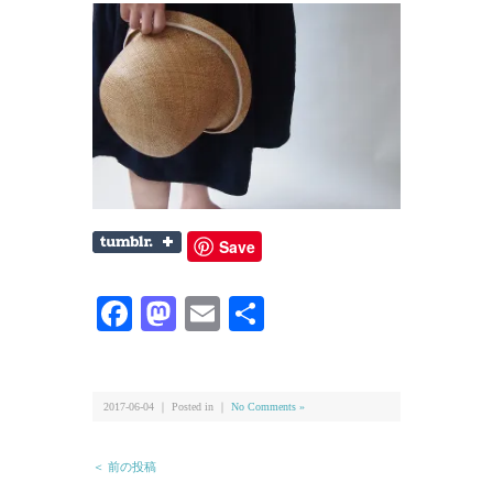
Save
Facebook
Mastodon
Email
共
有
2017-06-04 ｜ Posted in ｜
No Comments »
＜ 前の投稿