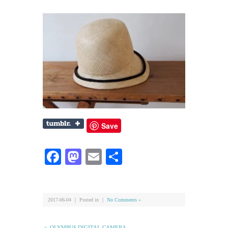
Save
Facebook
Mastodon
Email
共
有
2017-06-04 ｜ Posted in ｜
No Comments »
＜ OLYMPUS DIGITAL CAMERA