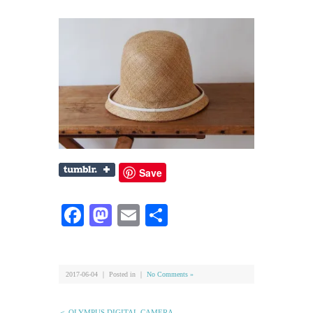
Save
Facebook
Mastodon
Email
共
有
2017-06-04 ｜ Posted in ｜
No Comments »
＜ OLYMPUS DIGITAL CAMERA