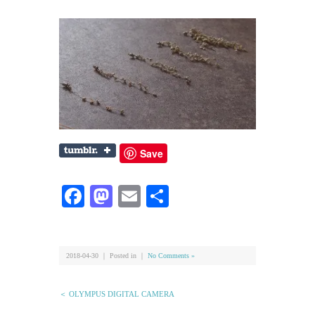
Save
Facebook
Mastodon
Email
共
有
2018-04-30 ｜ Posted in ｜
No Comments »
＜ OLYMPUS DIGITAL CAMERA