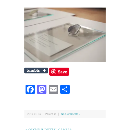
Save
Facebook
Mastodon
Email
共
有
2019-01-23 ｜ Posted in ｜
No Comments »
＜ OLYMPUS DIGITAL CAMERA