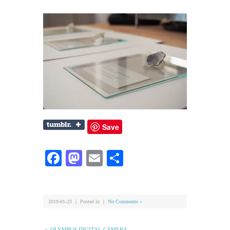
Save
Facebook
Mastodon
Email
共
有
2019-01-23 ｜ Posted in ｜
No Comments »
＜ OLYMPUS DIGITAL CAMERA