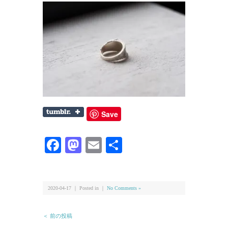
Save
Facebook
Mastodon
Email
共
有
2020-04-17 ｜ Posted in ｜
No Comments »
＜ 前の投稿