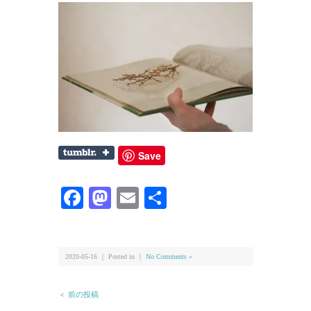
Save
Facebook
Mastodon
Email
共
有
2020-05-16 ｜ Posted in ｜
No Comments »
＜ 前の投稿