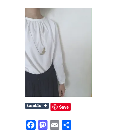
Save
Facebook
Mastodon
Email
共