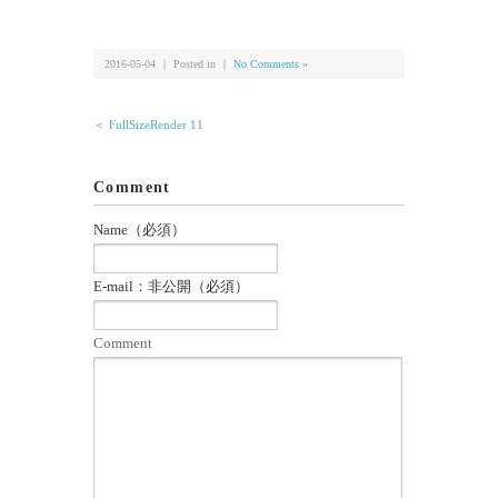
有
2016-05-04 ｜ Posted in ｜
No Comments »
＜ FullSizeRender 11
Comment
Name（必須）
E-mail：非公開（必須）
Comment