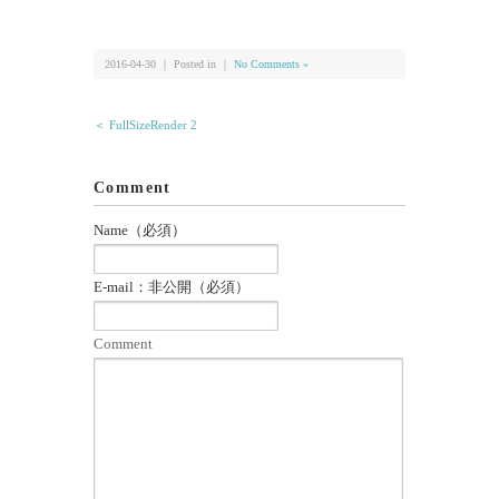
有
2016-04-30 ｜ Posted in ｜
No Comments »
＜ FullSizeRender 2
Comment
Name（必須）
E-mail：非公開（必須）
Comment