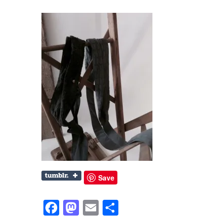
Save
Facebook
Mastodon
Email
共