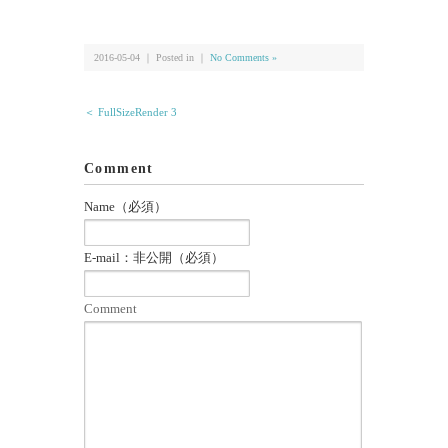
有
2016-05-04 ｜ Posted in ｜
No Comments »
＜ FullSizeRender 3
Comment
Name（必須）
E-mail：非公開（必須）
Comment