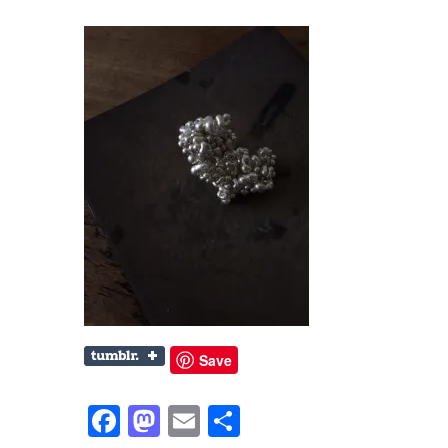
Save
Facebook
Mastodon
Email
共