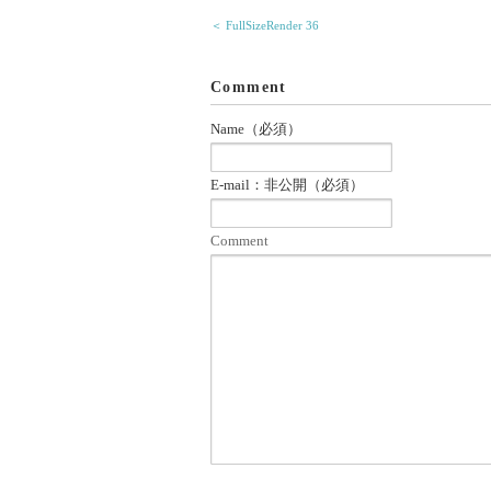
＜ FullSizeRender 36
Comment
Name（必須）
E-mail：非公開（必須）
Comment