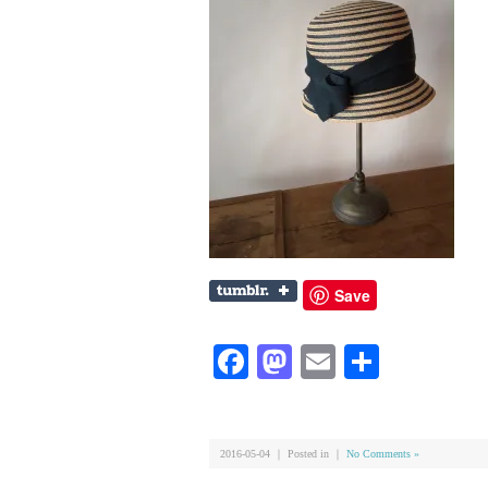
Save
Facebook
Mastodon
Email
共
有
2016-05-04 ｜ Posted in ｜
No Comments »