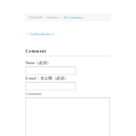
有
2016-05-04 ｜ Posted in ｜
No Comments »
＜ FullSizeRender 4
Comment
Name（必須）
E-mail：非公開（必須）
Comment