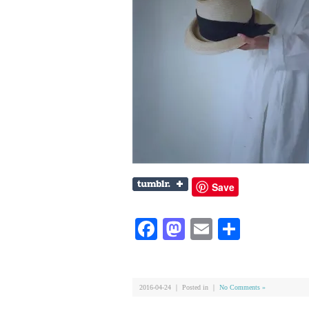
Save
Facebook
Mastodon
Email
共
有
2016-04-24 ｜ Posted in ｜
No Comments »