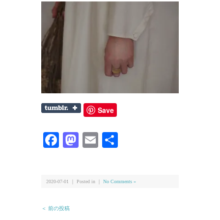
Save
Facebook
Mastodon
Email
共
有
2020-07-01 ｜ Posted in ｜
No Comments »
＜ 前の投稿