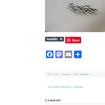
Save
Facebook
Mastodon
Email
共
有
2021-10-26 ｜ Posted in ｜
No Comments »
＜ OLYMPUS DIGITAL CAMERA
Comment