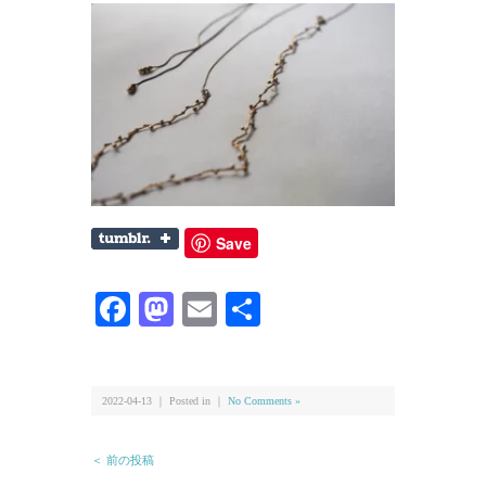
Save
Facebook
Mastodon
Email
共
有
2022-04-13 ｜ Posted in ｜
No Comments »
＜ 前の投稿