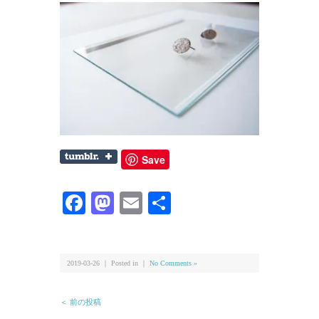
Save
Facebook
Mastodon
Email
共
有
2019-03-26 ｜ Posted in ｜
No Comments »
＜ 前の投稿