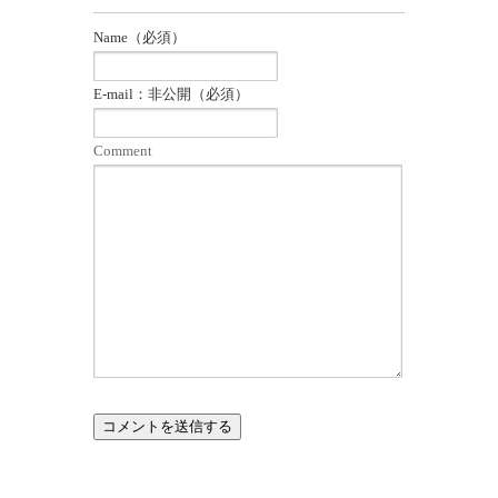
す)
ィ
ン
ド
Name（必須）
ウ
で
開
き
E-mail：非公開（必須）
ま
す)
Comment