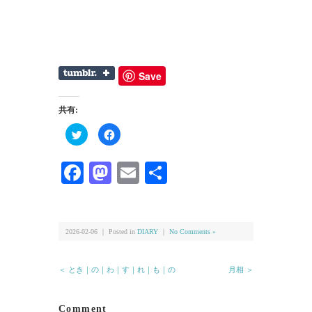
Save
共有:
ク
Facebook
リ
で
ッ
共
ク
有
し
す
Facebook
Mastodon
Email
共
て
る
Twitter
に
有
で
は
共
ク
有
リ
(新
ッ
し
ク
い
し
2026-02-06 ｜ Posted in
DIARY
｜
No Comments »
ウ
て
ィ
く
ン
だ
ド
さ
＜ とき｜の｜わ｜す｜れ｜も｜の
月相 ＞
ウ
い
で
(新
開
し
き
い
ま
ウ
Comment